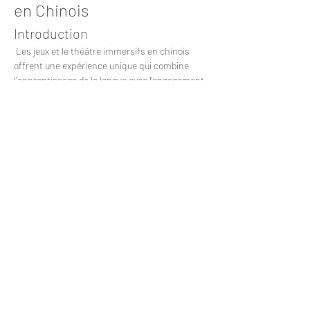
en Chinois
Introduction
 Les jeux et le théâtre immersifs en chinois 
offrent une expérience unique qui combine 
l'apprentissage de la langue avec l'engagement 
culturel. Ces activités permettent aux 
participants de s'immerger dans des scénarios 
interactifs tout en pratiquant leur chinois.
Types de Jeux Immersifs
Afficher plus
Partager cet événement