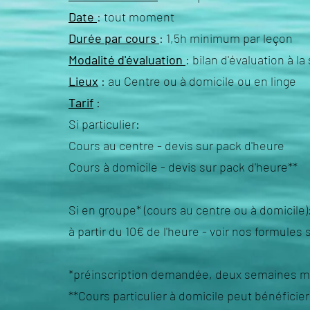
Date
: tout moment
Durée par cours
: 1,5h minimum par leçon
Modalité d'évaluation
: bilan d'évaluation à l
Lieux
: au Centre ou à domicile ou en linge
Tarif
:
Si particulier:
Cours au centre - devis sur pack d'heure
Cours à domicile - devis sur pack d'heure**
Si en groupe* (cours au centre ou à domicile)
à partir du 10€ de l'heure - voir nos formules
*préinscription demandée, deux semaines m
**Cours particulier à domicile peut bénéficie