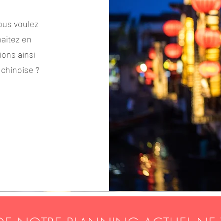
ous voulez
aitez en
ions ainsi
 chinoise ?