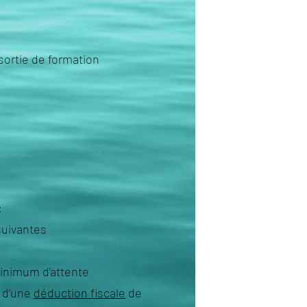
a sortie de formation
:
 suivantes
inimum d’attente
r d’une
déduction fiscale
de