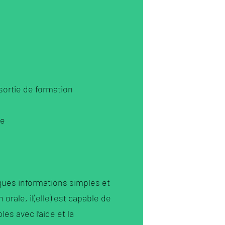
a sortie de formation
pe
lques informations simples et
n orale, il(elle) est capable de
s avec l’aide et la