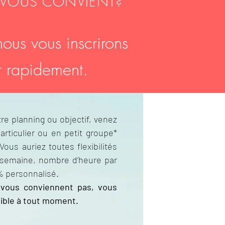
 VOUS CONVIENT?
us vous inscrirons
er rapidement.
re planning ou objectif, venez
articulier ou en petit groupe*
ous auriez toutes flexibilités
 semaine, nombre d’heure par
% personnalisé.
 vous conviennent pas, vous
xible à tout moment.